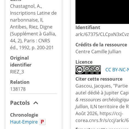
Chastagnol, A.,
Inscriptions Latine de
narbonnaise, II,
Antibes, Riez, Digne
Identifiant
(Supplément à Gallia,
ark:/67375/CLCpxN3xCvz
44, 2), Paris : CNRS
Crédits de la ressource
éd., 1992, p. 200-201
Centre Camille Jullian
Original
Licence
identifier
CC BY-NC-
RIEZ_3
Citer cette ressource
Relation
Gascou, Jacques, "Partie
138178
autel dédié à Jupiter Cap
& ressources archéologiqu
Pactols
Jullian
, ILN territoire de 
Août 2026, https://ccj-
Chronologie
corea.cnrs.fr/s/ccj/ark
Haut-Empire