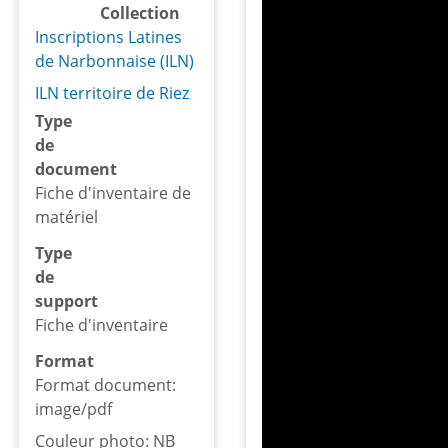
Collection
Inscriptions Latines
de Narbonnaise (ILN)
ILN territoire de Riez
Type
de
document
Fiche d'inventaire de
matériel
Type
de
support
Fiche d'inventaire
Format
Format document:
image/pdf
Couleur photo: NB