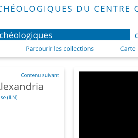
rchéologiques
Parcourir les collections
Carte
Contenu suivant
Alexandria
se (ILN)