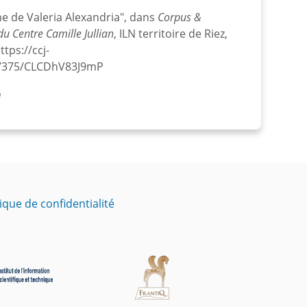
e de Valeria Alexandria", dans
Corpus &
u Centre Camille Jullian
, ILN territoire de Riez,
ttps://ccj-
/67375/CLCDhV83J9mP
e
tique de confidentialité