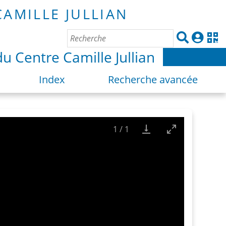
du Centre Camille Jullian
Index
Recherche avancée
1
/
1