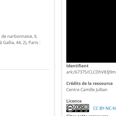
 de narbonnaise, II,
Gallia, 44, 2), Paris :
Identifiant
ark:/67375/CLCDhV83J9
Crédits de la ressource
Centre Camille Jullian
Licence
CC BY-NC-N