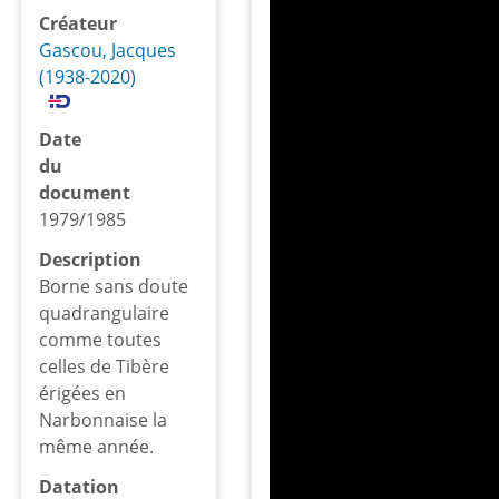
Créateur
Gascou, Jacques
(1938-2020)
Date
du
document
1979/1985
Description
Borne sans doute
quadrangulaire
comme toutes
celles de Tibère
érigées en
Narbonnaise la
même année.
Datation