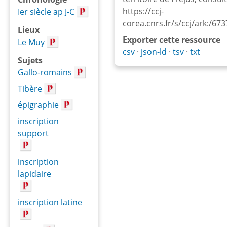
https://ccj-
Ier siècle ap J-C
corea.cnrs.fr/s/ccj/ark:/
Lieux
Exporter cette ressource
Le Muy
csv
json-ld
tsv
txt
Sujets
Gallo-romains
Tibère
épigraphie
inscription
support
inscription
lapidaire
inscription latine