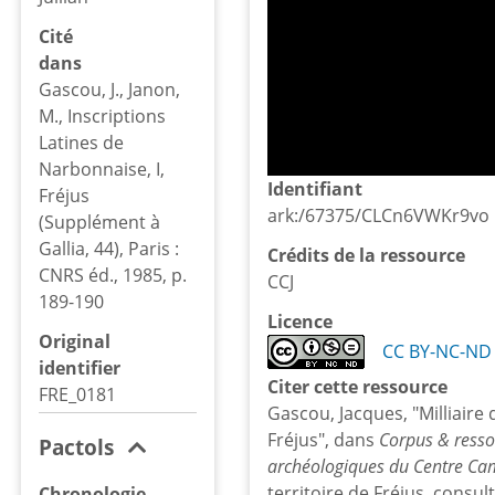
Cité
dans
Gascou, J., Janon,
M., Inscriptions
Latines de
Narbonnaise, I,
Identifiant
Fréjus
ark:/67375/CLCn6VWKr9vo
(Supplément à
Gallia, 44), Paris :
Crédits de la ressource
CNRS éd., 1985, p.
CCJ
189-190
Licence
Original
CC BY-NC-ND 
identifier
Citer cette ressource
FRE_0181
Gascou, Jacques, "Milliaire 
Fréjus", dans
Corpus & resso
Pactols
archéologiques du Centre Cami
territoire de Fréjus, consul
Chronologie