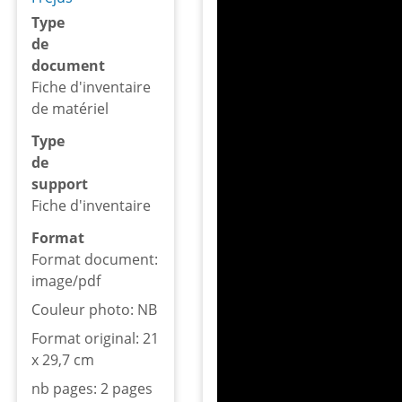
Type
de
document
Fiche d'inventaire
de matériel
Type
de
support
Fiche d'inventaire
Format
Format document:
image/pdf
Couleur photo: NB
Format original: 21
x 29,7 cm
nb pages: 2 pages