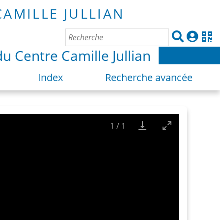
du Centre Camille Jullian
Index
Recherche avancée
1
/
1