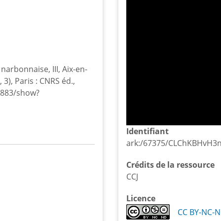
 narbonnaise, III, Aix-en-
3), Paris : CNRS éd.,
37883/show?
Identifiant
ark:/67375/CLChKBHvH3
Crédits de la ressource
CCJ
Licence
CC BY-NC-N