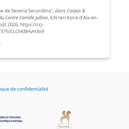
he de Severia Secundina", dans
Corpus &
u Centre Camille Jullian
, ILN territoire d'Aix-en-
ût 2026, https://ccj-
:/67375/CLChKBHvH3n9
e
tique de confidentialité