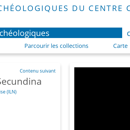
rchéologiques
Parcourir les collections
Carte
Contenu suivant
 Secundina
se (ILN)