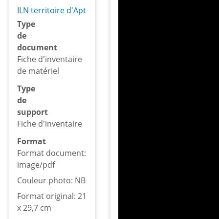
ILN territoire d'Apt
Type
de
document
Fiche d'inventaire
de matériel
Type
de
support
Fiche d'inventaire
Format
Format document:
image/pdf
Couleur photo: NB
Format original: 21
x 29,7 cm