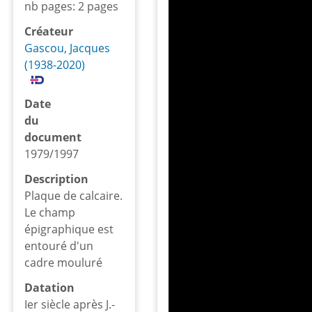
nb pages: 2 pages
Créateur
Gascou, Jacques
(1938-2020)
Date
du
document
1979/1997
Description
Plaque de calcaire.
Le champ
épigraphique est
entouré d'un
cadre mouluré
Datation
Ier siècle après J.-