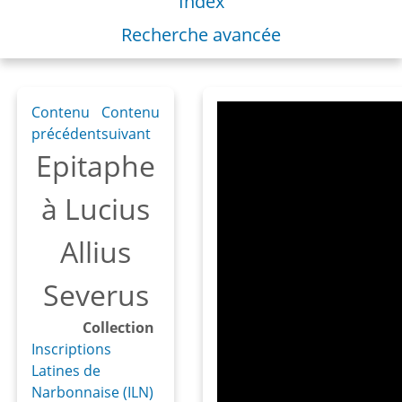
Index
Recherche avancée
Contenu
Contenu
précédent
suivant
Epitaphe
à Lucius
Allius
Severus
Collection
Inscriptions
Latines de
Narbonnaise (ILN)