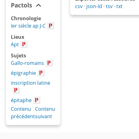
Pactols
csv
json-ld
tsv
txt
Chronologie
Ier siècle ap J-C
Lieux
Apt
Sujets
Gallo-romains
épigraphie
inscription latine
épitaphe
Contenu
Contenu
précédent
suivant