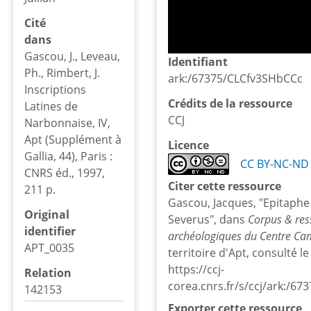
Cité
dans
Gascou, J., Leveau,
Identifiant
Ph., Rimbert, J.
ark:/67375/CLCfv3SHbCCc
Inscriptions
Crédits de la ressource
Latines de
CCJ
Narbonnaise, IV,
Apt (Supplément à
Licence
Gallia, 44), Paris :
CC BY-NC-ND 
CNRS éd., 1997,
Citer cette ressource
211 p.
Gascou, Jacques, "Epitaphe 
Original
Severus", dans
Corpus & res
identifier
archéologiques du Centre Cami
APT_0035
territoire d'Apt, consulté l
https://ccj-
Relation
corea.cnrs.fr/s/ccj/ark:/6
142153
Exporter cette ressource