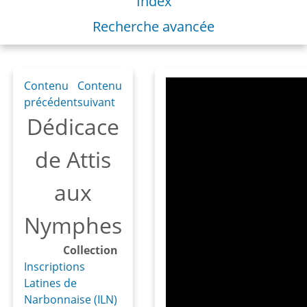
Index
Recherche avancée
Contenu
Contenu
précédent
suivant
Dédicace
de Attis
aux
Nymphes
Collection
Inscriptions
Latines de
Narbonnaise (ILN)