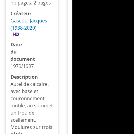
nb pages: 2 pages
Créateur
Gascou, Jacques
(1938-2020)
Date
du
document
1979/1997
Description
Autel de calcaire,
avec base et
couronnement
mutilé, au sommet
un trou de
scellement.
Moulures sur trois