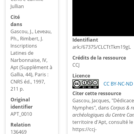
Jullian
Cité
dans
Gascou, J., Leveau,
Ph., Rimbert, J.
Identifiant
Inscriptions
ark:/67375/CLCTtTkm19gL
Latines de
Crédits de la ressource
Narbonnaise, IV,
CCJ
Apt (Supplément à
Gallia, 44), Paris :
Licence
CNRS éd., 1997,
CC BY-NC-ND 
211 p.
Citer cette ressource
Original
Gascou, Jacques, "Dédicace
identifier
Nymphes", dans
Corpus & r
APT_0010
archéologiques du Centre Cami
territoire d'Apt, consulté l
Relation
https://ccj-
136469