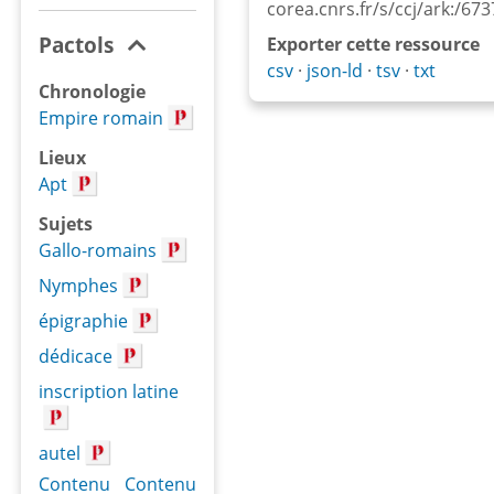
corea.cnrs.fr/s/ccj/ark:/6
Pactols
Exporter cette ressource
csv
json-ld
tsv
txt
Chronologie
Empire romain
Lieux
Apt
Sujets
Gallo-romains
Nymphes
épigraphie
dédicace
inscription latine
autel
Contenu
Contenu