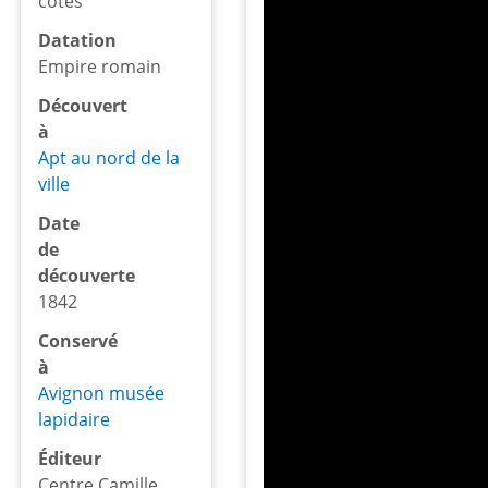
côtés
Datation
Empire romain
Découvert
à
Apt au nord de la
ville
Date
de
découverte
1842
Conservé
à
Avignon musée
lapidaire
Éditeur
Centre Camille