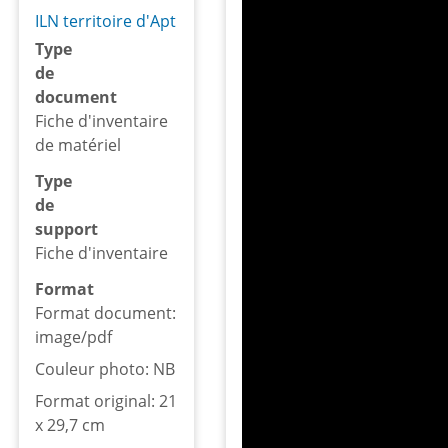
ILN territoire d'Apt
Type
de
document
Fiche d'inventaire
de matériel
Type
de
support
Fiche d'inventaire
Format
Format document:
image/pdf
Couleur photo: NB
Format original: 21
x 29,7 cm