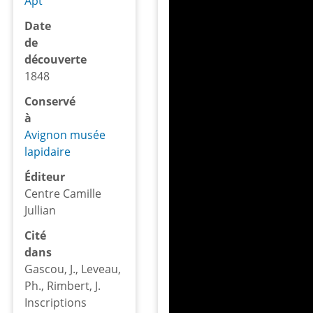
Apt
Date
de
découverte
1848
Conservé
à
Avignon musée
lapidaire
Éditeur
Centre Camille
Jullian
Cité
dans
Gascou, J., Leveau,
Ph., Rimbert, J.
Inscriptions