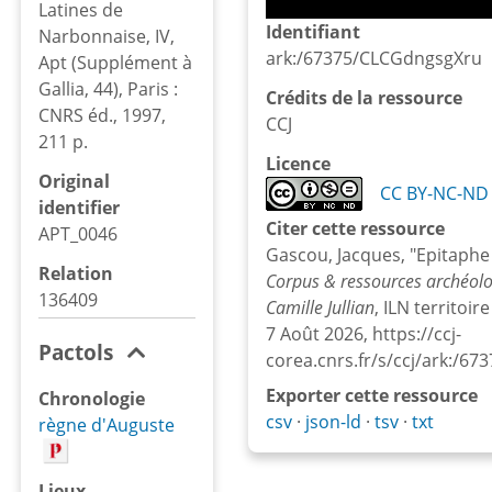
Latines de
Identifiant
Narbonnaise, IV,
ark:/67375/CLCGdngsgXru
Apt (Supplément à
Gallia, 44), Paris :
Crédits de la ressource
CNRS éd., 1997,
CCJ
211 p.
Licence
Original
CC BY-NC-ND 
identifier
Citer cette ressource
APT_0046
Gascou, Jacques, "Epitaphe 
Relation
Corpus & ressources archéolo
136409
Camille Jullian
, ILN territoir
7 Août 2026, https://ccj-
Pactols
corea.cnrs.fr/s/ccj/ark:/6
Exporter cette ressource
Chronologie
csv
json-ld
tsv
txt
règne d'Auguste
Lieux