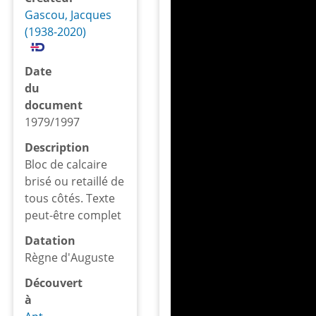
Gascou, Jacques
(1938-2020)
Date
du
document
1979/1997
Description
Bloc de calcaire
brisé ou retaillé de
tous côtés. Texte
peut-être complet
Datation
Règne d'Auguste
Découvert
à