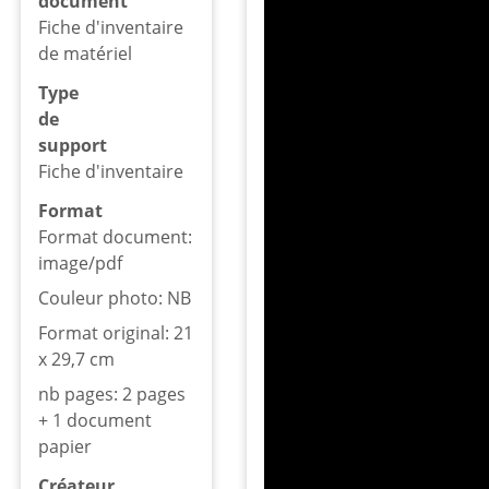
document
Fiche d'inventaire
de matériel
Type
de
support
Fiche d'inventaire
Format
Format document:
image/pdf
Couleur photo: NB
Format original: 21
x 29,7 cm
nb pages: 2 pages
+ 1 document
papier
Créateur