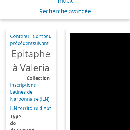
Index
Recherche avancée
Contenu
Contenu
précédent
suivant
Epitaphe
à Valeria
Collection
Inscriptions
Latines de
Narbonnaise (ILN)
ILN territoire d'Apt
Type
de