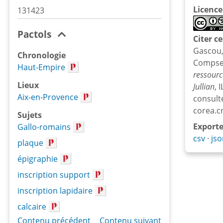
Licence
131423
Pactols
Citer c
Gascou,
Chronologie
Compse e
Haut-Empire
ressourc
Lieux
Jullian
, 
Aix-en-Provence
consulté
corea.c
Sujets
Exporte
Gallo-romains
csv
jso
plaque
épigraphie
inscription support
inscription lapidaire
calcaire
Contenu précédent
Contenu suivant