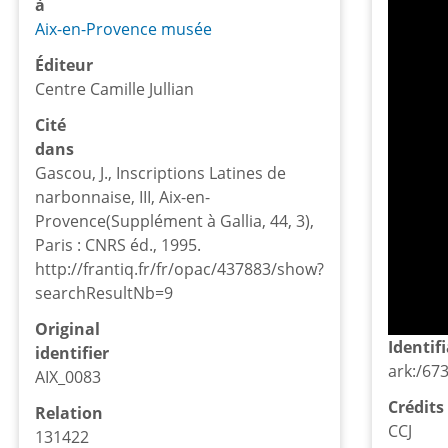
à
Aix-en-Provence musée
Éditeur
Centre Camille Jullian
Cité
dans
Gascou, J., Inscriptions Latines de
narbonnaise, III, Aix-en-
Provence(Supplément à Gallia, 44, 3),
Paris : CNRS éd., 1995.
http://frantiq.fr/fr/opac/437883/show?
searchResultNb=9
Original
Identif
identifier
ark:/67
AIX_0083
Crédits
Relation
CCJ
131422