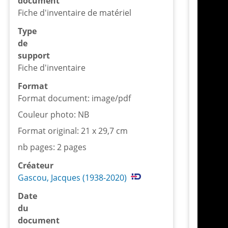
document
Fiche d'inventaire de matériel
Type
de
support
Fiche d'inventaire
Format
Format document: image/pdf
Couleur photo: NB
Format original: 21 x 29,7 cm
nb pages: 2 pages
Créateur
Gascou, Jacques (1938-2020)
Date
du
document